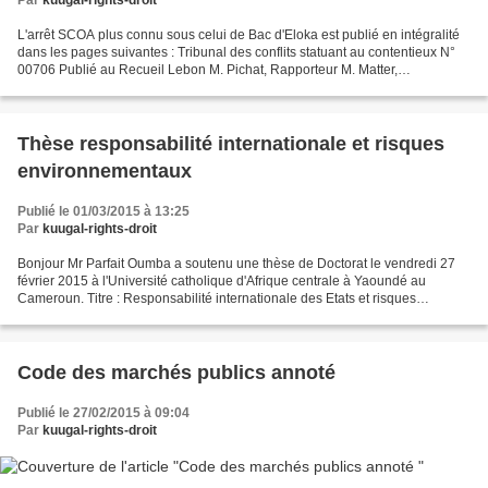
Par
kuugal-rights-droit
L'arrêt SCOA plus connu sous celui de Bac d'Eloka est publié en intégralité
dans les pages suivantes : Tribunal des conflits statuant au contentieux N°
00706 Publié au Recueil Lebon M. Pichat, Rapporteur M. Matter,
Commissaire du gouvernement Lecture...
Thèse responsabilité internationale et risques
environnementaux
Publié le 01/03/2015 à 13:25
Par
kuugal-rights-droit
Bonjour Mr Parfait Oumba a soutenu une thèse de Doctorat le vendredi 27
février 2015 à l'Université catholique d'Afrique centrale à Yaoundé au
Cameroun. Titre : Responsabilité internationale des Etats et risques
environnementaux La thèse a été co-dirigée...
Code des marchés publics annoté
Publié le 27/02/2015 à 09:04
Par
kuugal-rights-droit