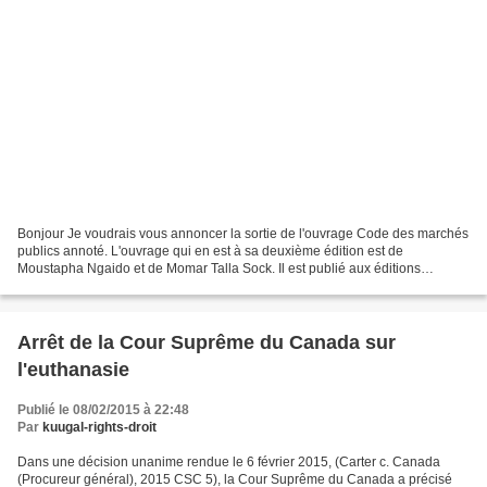
Bonjour Je voudrais vous annoncer la sortie de l'ouvrage Code des marchés
publics annoté. L'ouvrage qui en est à sa deuxième édition est de
Moustapha Ngaido et de Momar Talla Sock. Il est publié aux éditions
Juriscare en janvier 2015 et comporte 341 p....
Arrêt de la Cour Suprême du Canada sur
l'euthanasie
Publié le 08/02/2015 à 22:48
Par
kuugal-rights-droit
Dans une décision unanime rendue le 6 février 2015, (Carter c. Canada
(Procureur général), 2015 CSC 5), la Cour Suprême du Canada a précisé