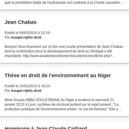
que la prohibition totale de l'euthanasie est contraire à la Charte canadienne
des droits et libertés qui a une...
Jean Chabas
Publié le 08/02/2015 à 12:10
Par
kuugal-rights-droit
Bonjour Vous trouverez sur ce lien une courte présentation de Jean Chabas
dont la contribution pour le développement du droit au Sénégal a été
importante. http://www.academieoutremer.fr/academiciens/fiche.php?
aId=770
Thèse en droit de l'environnement au Niger
Publié le 25/01/2015 à 18:24
Par
kuugal-rights-droit
Mme Aissata ABBA SOULEYMANE du Niger a soutenu le mercredi 21
janvier 2015 à Lyon, sa thèse de doctorat portant sur le sujet suivant : "La
protection juridique de l'environnement urbain : le cas de Niamey". Elle a
obtenu la mention très honorable avec...
Hommage à Jean-Claude Colliard