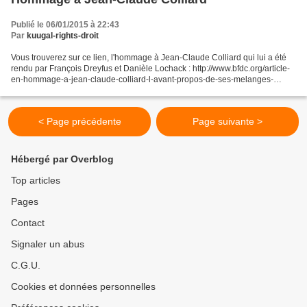
Publié le 06/01/2015 à 22:43
Par
kuugal-rights-droit
Vous trouverez sur ce lien, l'hommage à Jean-Claude Colliard qui lui a été
rendu par François Dreyfus et Danièle Lochack : http://www.bfdc.org/article-
en-hommage-a-jean-claude-colliard-l-avant-propos-de-ses-melanges-
123121966.html ( Consulté le 4 janvier...
< Page précédente
Page suivante >
Hébergé par Overblog
Top articles
Pages
Contact
Signaler un abus
C.G.U.
Cookies et données personnelles