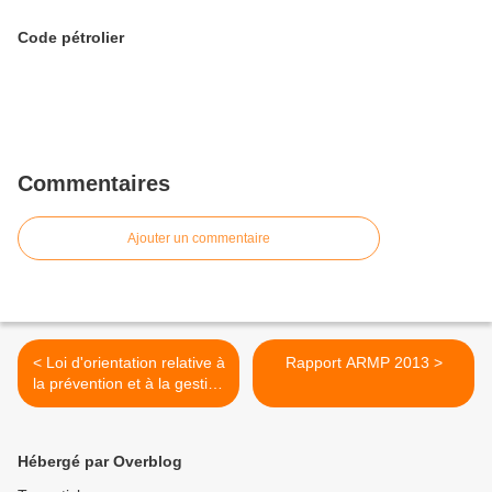
Code pétrolier
Commentaires
Ajouter un commentaire
< Loi d'orientation relative à
Rapport ARMP 2013 >
la prévention et à la gestion
des risques, des crises
humanitaires et des des
catastrophes (Burkina
Hébergé par Overblog
Faso)