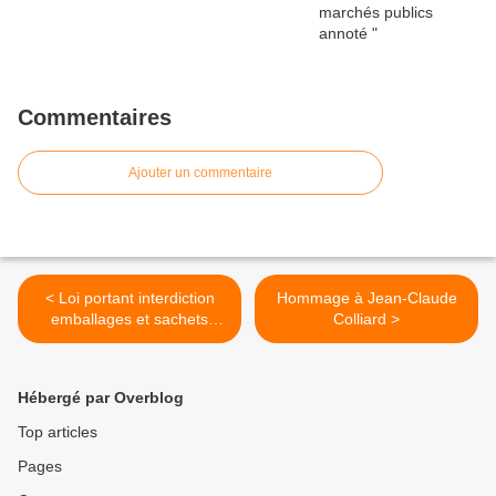
Commentaires
Ajouter un commentaire
< Loi portant interdiction
Hommage à Jean-Claude
emballages et sachets
Colliard >
plastiques non
biodégradables (Burkina
Faso)
Hébergé par Overblog
Top articles
Pages