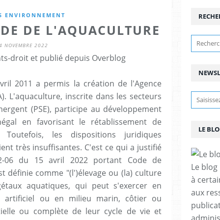
S ENVIRONNEMENT
RECHE
ODE DE L'AQUACULTURE
4 NOVEMBRE 2022
ts-droit et publié depuis Overblog
NEWSL
ril 2011 a permis la création de l'Agence
). L'aquaculture, inscrite dans les secteurs
mergent (PSE), participe au développement
égal en favorisant le rétablissement de
LE BL
 Toutefois, les dispositions juridiques
ent très insuffisantes. C'est ce qui a justifié
22-06 du 15 avril 2022 portant Code de
Le blog
est définie comme "(l')élevage ou (la) culture
à certa
étaux aquatiques, qui peut s'exercer en
aux res
 artificiel ou en milieu marin, côtier ou
publicat
tielle ou complète de leur cycle de vie et
adminis