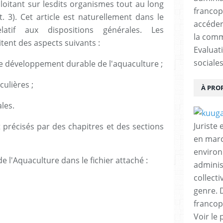
ploitant sur lesdits organismes tout au long
francop
. 3). Cet article est naturellement dans le
accéder
atif aux dispositions générales. Les
la comm
itent des aspects suivants :
Evaluat
sociales
ns le développement durable de l'aquaculture ;
iculières ;
À PRO
ales.
Juriste
t précisés par des chapitres et des sections
en marc
environ
 l'Aquaculture dans le fichier attaché :
adminis
collecti
genre. D
francop
Voir le 