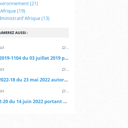
nvironnement
(21)
 Afrique
(19)
dministratif Afrique
(13)
IMEREZ AUSSI :
023
…
Décret 2019-1104 du 03 juillet 2019 portant création et fixant les règles d'organisation et de fonctionnement de l'Agence Sénégalaise de la Reforestation et de la Grande Muraille verte
023
…
Loi no 2022-18 du 23 mai 2022 autorisant la création d'une société dénommée Société nationale de Gestion intégrée de Déchets
023
…
Loi 2022-20 du 14 juin 2022 portant sur la biosécurité