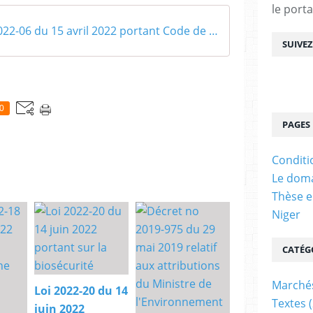
le porta
Loi no 2022-06 du 15 avril 2022 portant Code de l'aquaculture
SUIVE
0
PAGES
Conditi
Le doma
Thèse e
Niger
CATÉG
Marchés
Loi 2022-20 du 14
Textes
(
juin 2022