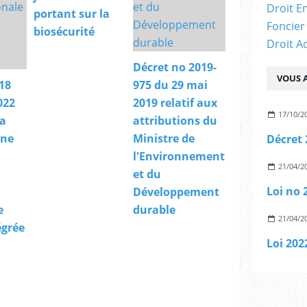
Droit E
portant sur la
Foncier
biosécurité
Droit A
Décret no 2019-
VOUS A
18
975 du 29 mai
022
2019 relatif aux
17/10/2
la
attributions du
une
Ministre de
l'Environnement
21/04/2
et du
Développement
e
durable
21/04/2
égrée