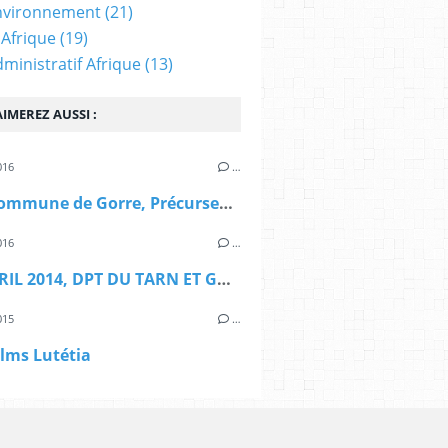
nvironnement
(21)
 Afrique
(19)
dministratif Afrique
(13)
IMEREZ AUSSI :
016
…
Arrêt Commune de Gorre, Précurseur de l'Arrêt Martin
016
…
CE 4 AVRIL 2014, DPT DU TARN ET GARONNE
015
…
ilms Lutétia