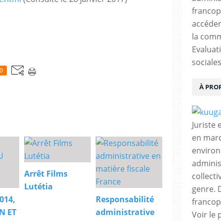
francop
accéder
la comm
Evaluat
sociales
0
À PRO
Juriste
en marc
environ
adminis
Arrêt Films
collecti
Lutétia
genre. D
014,
Responsabilité
francop
N ET
administrative
Voir le 