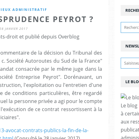
IEUX ADMINISTRATIF
RECHE
ISPRUDENCE PEYROT ?
28 JANVIER 2017
ts-droit et publié depuis Overblog
NEWSL
 commentaire de la décision du Tribunal des
l c. Société Autoroutes du Sud de la France"
andat consacrée par le même juge dans la
ociété Entreprise Peyrot". Dorénavant, un
LE BL
truction, l'exploitation ou l'entretien d'une
e de conditions particulières, être regardé
uel la personne privée a agi pour le compte
Le blog
e l'exécution de ce contrat ressortissent à la
à certa
ciaires".
aux res
publicat
13-avocat-contrats-publics-la-fin-de-la-
adminis
t.html
(Consulté le 28 janvier 2017)