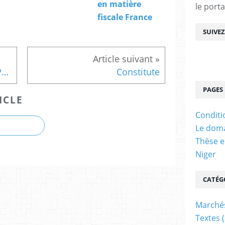
en matière
le porta
fiscale France
SUIVE
Arrêt Commune de Gorre, Précurseur de l'Arrêt Martin
Constitute
PAGES
ICLE
Conditi
Le doma
Thèse e
Niger
CATÉG
Marchés
Textes
(