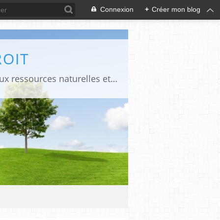
Connexion
+
Créer mon blog
ROIT
Le blog propose des liens pour accéder à certains documents juridiques relatifs aux ressources naturelles et à des publications en droit constitutionnel et administratif dans les pays d'Afrique francophone. Il propose des liens pour accéder à certains documents relatifs à la commande publique et aux Evaluations environnementales et sociales.