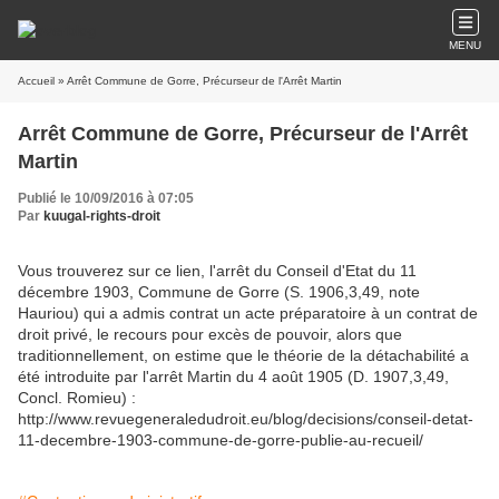
MENU
Accueil
» Arrêt Commune de Gorre, Précurseur de l'Arrêt Martin
Arrêt Commune de Gorre, Précurseur de l'Arrêt
Martin
Publié le 10/09/2016 à 07:05
Par
kuugal-rights-droit
Vous trouverez sur ce lien, l'arrêt du Conseil d'Etat du 11
décembre 1903, Commune de Gorre (S. 1906,3,49, note
Hauriou) qui a admis contrat un acte préparatoire à un contrat de
droit privé, le recours pour excès de pouvoir, alors que
traditionnellement, on estime que le théorie de la détachabilité a
été introduite par l'arrêt Martin du 4 août 1905 (D. 1907,3,49,
Concl. Romieu) :
http://www.revuegeneraledudroit.eu/blog/decisions/conseil-detat-
11-decembre-1903-commune-de-gorre-publie-au-recueil/