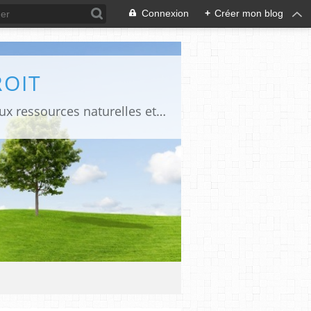
Connexion
+
Créer mon blog
ROIT
Le blog propose des liens pour accéder à certains documents juridiques relatifs aux ressources naturelles et à des publications en droit constitutionnel et administratif dans les pays d'Afrique francophone. Il propose des liens pour accéder à certains documents relatifs à la commande publique et aux Evaluations environnementales et sociales.