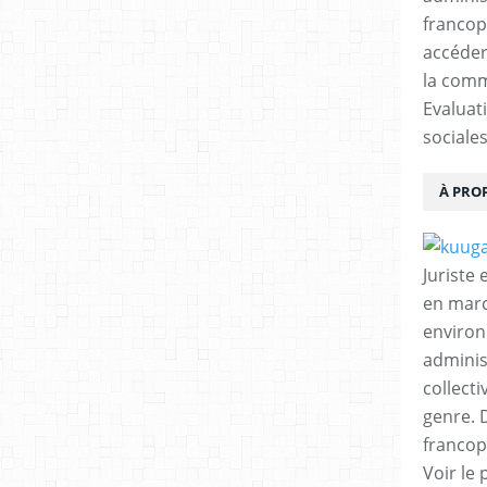
francop
accéder
la comm
Evaluat
sociales
À PRO
Juriste
en marc
environ
adminis
collecti
genre. D
francop
Voir le 