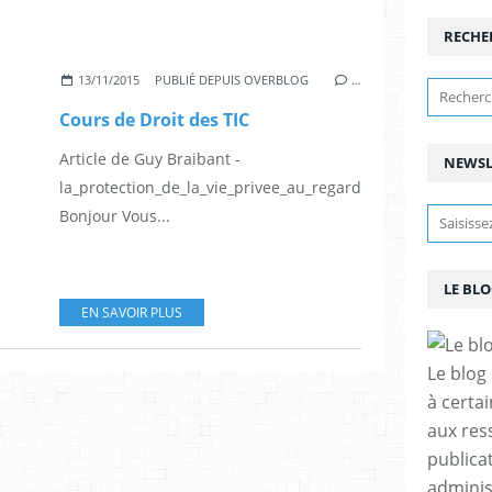
RECHE
13/11/2015
PUBLIÉ DEPUIS OVERBLOG
…
Cours de Droit des TIC
Article de Guy Braibant -
NEWSL
la_protection_de_la_vie_privee_au_regard_des_donnees_in
Bonjour Vous...
LE BL
EN SAVOIR PLUS
Le blog
à certa
aux res
publicat
adminis