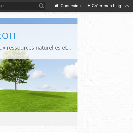
Connexion
+
Créer mon blog
ROIT
Le blog propose des liens pour accéder à certains documents juridiques relatifs aux ressources naturelles et à des publications en droit constitutionnel et administratif dans les pays d'Afrique francophone. Il propose des liens pour accéder à certains documents relatifs à la commande publique et aux Evaluations environnementales et sociales.