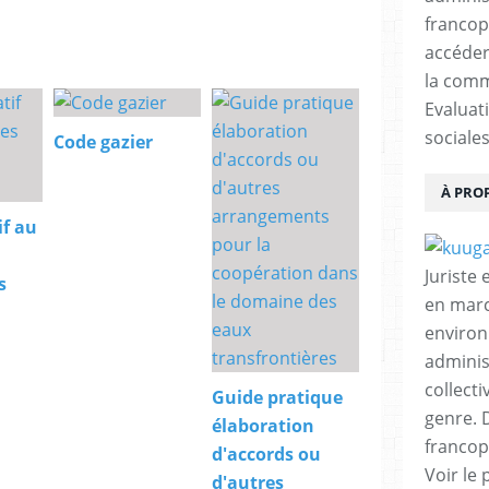
francop
accéder
la comm
Evaluat
sociales
Code gazier
À PRO
if au
Juriste
s
en marc
environ
adminis
collecti
Guide pratique
genre. D
élaboration
francop
d'accords ou
Voir le 
d'autres