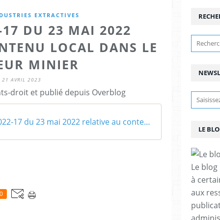
DUSTRIES EXTRACTIVES
RECHE
-17 DU 23 MAI 2022
ONTENU LOCAL DANS LE
EUR MINIER
NEWSL
21 AVRIL 2023
ts-droit et publié depuis Overblog
Loi no 2022-17 du 23 mai 2022 relative au contenu local dans le secteur minier
LE BL
Le blog
à certa
aux res
0
publicat
adminis