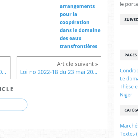
le porta
arrangements
pour la
SUIVE
coopération
dans le domaine
des eaux
transfrontières
PAGES
Conditi
Loi d'orientation no 2022-10 du 19 avril 2022 relative au système national de planification
Loi no 2022-18 du 23 mai 2022 autorisant la création d'une société dénommée Société nationale de Gestion intégrée de Déchets
Le doma
Thèse e
ICLE
Niger
CATÉG
Marchés
Textes
(