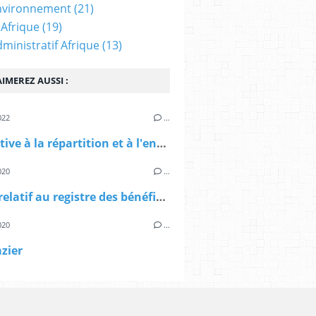
nvironnement
(21)
 Afrique
(19)
dministratif Afrique
(13)
IMEREZ AUSSI :
022
…
Loi relative à la répartition et à l'encadrement de la gestion des recettes issues de l'exploitation des hydrocarbures
020
…
Décret relatif au registre des bénéficiaires effectifs
020
…
zier