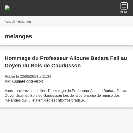
MENU
Accueil
» melanges
melanges
Hommage du Professeur Alioune Badara Fall au
Doyen du Bois de Gaudusson
Publié le 22/05/2014 à 11:36
Par
kuugal-rights-droit
Vous trouverez sur ce lien, l'hommage du Professeur Alioune Badara Fall au
Doyen Jean du Bois de Gaudusson lors de la cérémonie de remise des
mélanges qui lui étaient dédiés : http://cerdradi.u-
bordeaux4.fr/sites/cerdradi/IMG/pdf/Discours_melanges_de_GAUDUSSON.
pdf...