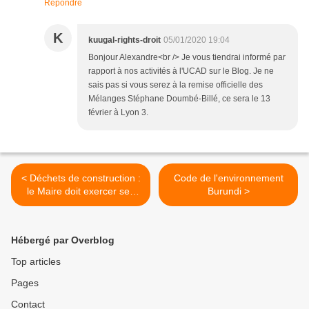
Répondre
K
kuugal-rights-droit
05/01/2020 19:04
Bonjour Alexandre<br /> Je vous tiendrai informé par
rapport à nos activités à l'UCAD sur le Blog. Je ne
sais pas si vous serez à la remise officielle des
Mélanges Stéphane Doumbé-Billé, ce sera le 13
février à Lyon 3.
< Déchets de construction :
Code de l'environnement
le Maire doit exercer ses
Burundi >
pouvoirs de police (Conseil
d'Etat) - Cabinet
Gossement Avocats
Hébergé par Overblog
Top articles
Pages
Contact