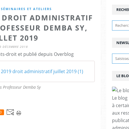
SÉMINAIRES ET ATELIERS
RECHE
 DROIT ADMINISTRATIF
ROFESSEUR DEMBA SY,
LLET 2019
NEWSL
9 DÉCEMBRE 2018
ts-droit et publié depuis Overblog
2019 droit administratif juillet 2019 (1)
LE BL
s Professeur Demba Sy
Le blog
à certa
aux res
0
publicat
adminis