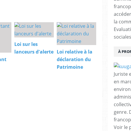
francop
accéder
la comm
Evaluat
sociales
Loi sur les
lanceurs d'alerte
Loi relative à la
À PRO
ant
déclaration du
Patrimoine
Juriste
en marc
environ
adminis
collecti
genre. D
francop
Voir le 