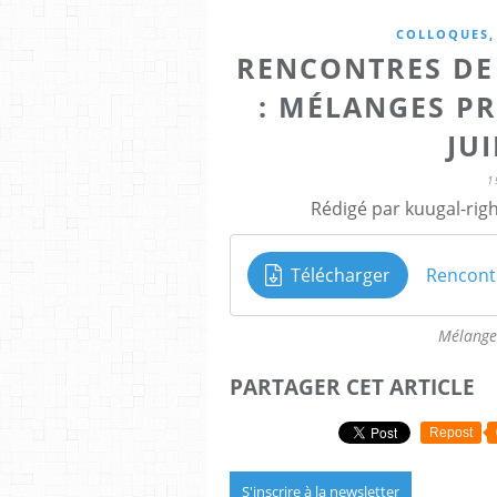
COLLOQUES, 
RENCONTRES DE
: MÉLANGES P
JUI
1
Rédigé par kuugal-righ
Télécharger
Rencont 
Mélange
PARTAGER CET ARTICLE
Repost
S'inscrire à la newsletter