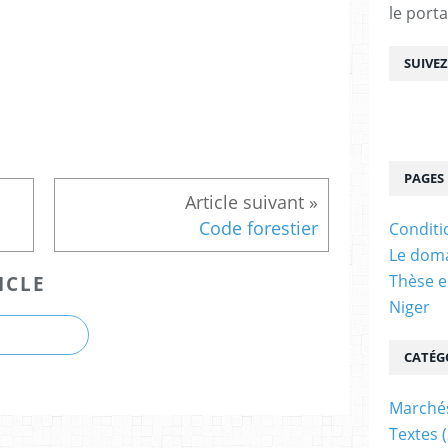
le porta
SUIVE
PAGES
Code forestier
Conditi
Le doma
Thèse e
ICLE
Niger
CATÉG
Marchés
Textes
(